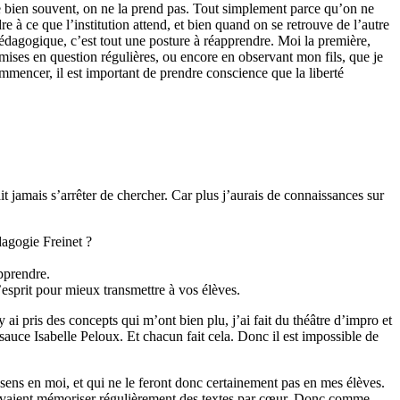
que bien souvent, on ne la prend pas. Tout simplement parce qu’on ne
 à ce que l’institution attend, et bien quand on se retrouve de l’autre
pédagogique, c’est tout une posture à réapprendre. Moi la première,
 remises en question régulières, ou encore en observant mon fils, que je
ommencer, il est important de prendre conscience que la liberté
ait jamais s’arrêter de chercher. Car plus j’aurais de connaissances sur
dagogie Freinet ?
pprendre.
esprit pour mieux transmettre à vos élèves.
 ai pris des concepts qui m’ont bien plu, j’ai fait du théâtre d’impro et
 la sauce Isabelle Peloux. Et chacun fait cela. Donc il est impossible de
sens en moi, et qui ne le feront donc certainement pas en mes élèves.
 devaient mémoriser régulièrement des textes par cœur. Donc comme