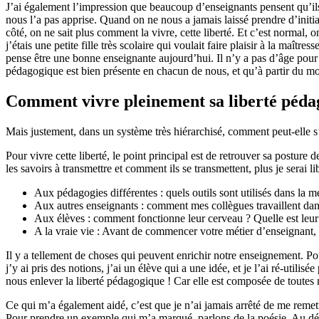
J’ai également l’impression que beaucoup d’enseignants pensent qu’ils n
nous l’a pas apprise. Quand on ne nous a jamais laissé prendre d’initia
côté, on ne sait plus comment la vivre, cette liberté. Et c’est normal
j’étais une petite fille très scolaire qui voulait faire plaisir à la maî
pense être une bonne enseignante aujourd’hui. Il n’y a pas d’âge pour c
pédagogique est bien présente en chacun de nous, et qu’à partir du 
Comment vivre pleinement sa liberté péda
Mais justement, dans un système très hiérarchisé, comment peut-elle s’
Pour vivre cette liberté, le point principal est de retrouver sa posture 
les savoirs à transmettre et comment ils se transmettent, plus je serai li
Aux pédagogies différentes : quels outils sont utilisés dans la
Aux autres enseignants : comment mes collègues travaillent dans
Aux élèves : comment fonctionne leur cerveau ? Quelle est leur
A la vraie vie : Avant de commencer votre métier d’enseignant, 
Il y a tellement de choses qui peuvent enrichir notre enseignement. Pour
j’y ai pris des notions, j’ai un élève qui a une idée, et je l’ai ré-utili
nous enlever la liberté pédagogique ! Car elle est composée de toutes 
Ce qui m’a également aidé, c’est que je n’ai jamais arrêté de me remet
Pour prendre un exemple qui m’a marqué, parlons de la poésie. Au déb