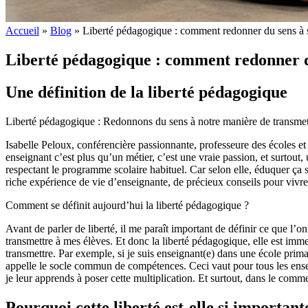
Accueil
»
Blog
»
Liberté pédagogique : comment redonner du sens à s
Liberté pédagogique : comment redonner d
Une définition de la liberté pédagogique
Liberté pédagogique : Redonnons du sens à notre manière de transmet
Isabelle Peloux, conférencière passionnante, professeure des écoles et
enseignant c’est plus qu’un métier, c’est une vraie passion, et surtout,
respectant le programme scolaire habituel. Car selon elle, éduquer ça 
riche expérience de vie d’enseignante, de précieux conseils pour vivr
Comment se définit aujourd’hui la liberté pédagogique ?
Avant de parler de liberté, il me paraît important de définir ce que l’o
transmettre à mes élèves. Et donc la liberté pédagogique, elle est immen
transmettre. Par exemple, si je suis enseignant(e) dans une école primai
appelle le socle commun de compétences. Ceci vaut pour tous les ensei
je leur apprends à poser cette multiplication. Et surtout, dans le com
Pourquoi cette liberté est-elle si important