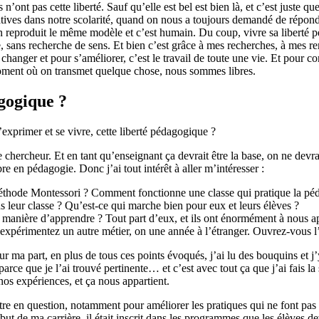
’ont pas cette liberté. Sauf qu’elle est bel est bien là, et c’est juste 
tives dans notre scolarité, quand on nous a toujours demandé de répondre
, on reproduit le même modèle et c’est humain. Du coup, vivre sa liberté 
tresse, sans recherche de sens. Et bien c’est grâce à mes recherches, à mes
hanger et pour s’améliorer, c’est le travail de toute une vie. Et pour c
moment où on transmet quelque chose, nous sommes libres.
gogique ?
exprimer et se vivre, cette liberté pédagogique ?
de chercheur. Et en tant qu’enseignant ça devrait être la base, on ne devr
bre en pédagogie. Donc j’ai tout intérêt à aller m’intéresser :
 méthode Montessori ? Comment fonctionne une classe qui pratique la pé
 leur classe ? Qu’est-ce qui marche bien pour eux et leurs élèves ?
 manière d’apprendre ? Tout part d’eux, et ils ont énormément à nous a
expérimentez un autre métier, on une année à l’étranger. Ouvrez-vous l’
 ma part, en plus de tous ces points évoqués, j’ai lu des bouquins et j’y
sée parce que je l’ai trouvé pertinente… et c’est avec tout ça que j’ai fais
nos expériences, et ça nous appartient.
tre en question, notamment pour améliorer les pratiques qui ne font pas 
ut de ma carrière, il était inscrit dans les programmes que les élèves