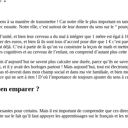
sens à sa manière de transmettre ! Car notre rôle le plus important en ta
ec ensuite. Notre rôle, c’est surtout de leur donner du sens sur le “ pourq
ité, et bien leur cerveau a du mal à intégrer que 1 mètre est égal à 100
r des euros, et bien là ils sont tous d’accord pour dire que 1 € c’est p
nt déjà. C’est à partir de là qu’on va construire la leçon de math et mett
s cognitives et au cerveau de l’enfant, on comprend d’autant plus cette
s d’aujourd’hui ne savent plus calculer une durée, parce qu’ils ne savent 
 il y avait des horloges partout ! Mais aujourd’hui, tout est électronique
as ré-investi dans mon champ social et dans ma vie familiale, et bien m
 ce qui ne sert à rien ! D’où l’importance de toujours ajouter du sens à 
s’en emparer ?
esantes pour certains. Mais il est important de comprendre que ces direc
sur le fait qu’il faut appuyer les apprentissages sur le français et les m