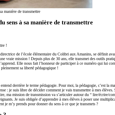
a manière de transmettre
u sens à sa manière de transmettre
tre !
 directrice de l’école élémentaire du Colibri aux Amanins, se définit av
 une vraie mission ! Depuis plus de 30 ans, elle transmet des outils prati
s’apprend. Elle nous fait l’honneur de participer à ce numéro qui lui cor
e pleinement sa liberté pédagogique !
n entend derrière le terme pédagogie. Pour moi, la pédagogie, c’est la ma
se : je suis libre de décider comment je vais transmettre à mes élèves. Sa 
re, ma mission de transmission va s’articuler autour du “ lire/écrire/comp
gnants. Je suis obligée d’apprendre à mes élèves à poser une multiplic
ment je m’y prends pour donner du sens à ce que je transmets ?
e ?