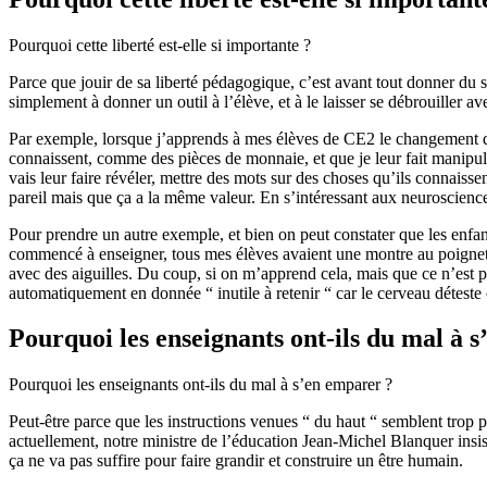
Pourquoi cette liberté est-elle si importante ?
Parce que jouir de sa liberté pédagogique, c’est avant tout donner du 
simplement à donner un outil à l’élève, et à le laisser se débrouiller av
Par exemple, lorsque j’apprends à mes élèves de CE2 le changement d’un
connaissent, comme des pièces de monnaie, et que je leur fait manipule
vais leur faire révéler, mettre des mots sur des choses qu’ils connaisse
pareil mais que ça a la même valeur. En s’intéressant aux neuroscience
Pour prendre un autre exemple, et bien on peut constater que les enfant
commencé à enseigner, tous mes élèves avaient une montre au poignet, et
avec des aiguilles. Du coup, si on m’apprend cela, mais que ce n’est p
automatiquement en donnée “ inutile à retenir “ car le cerveau déteste
Pourquoi les enseignants ont-ils du mal à 
Pourquoi les enseignants ont-ils du mal à s’en emparer ?
Peut-être parce que les instructions venues “ du haut “ semblent trop p
actuellement, notre ministre de l’éducation Jean-Michel Blanquer insiste 
ça ne va pas suffire pour faire grandir et construire un être humain.