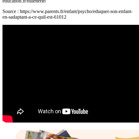
education.fr/billetterie/
Source : https://www.parents.fr/enfant/psycho/eduquer-son-enfant-
en-sadaptant-a-ce-quil-est-61012