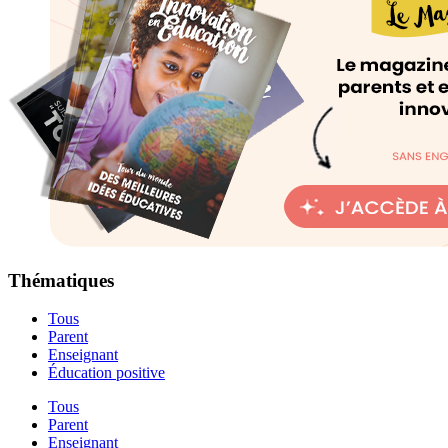
Thématiques
Tous
Parent
Enseignant
Éducation positive
Tous
Parent
Enseignant