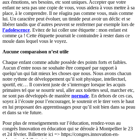
aux émotions, ses besoins, etc sont uniques. Accepter que votre
enfant ne sera pas une copie de vous, vous aidera à vous mettre à sa
place, à le comprendre. Il ne réagira pas comme vous, mais comme
lui. Un caractère peut évoluer, un timide peut avoir un déclic et se
libérer tandis que d’autres peuvent se renfermer par exemple lors de
l’adolescence
. Evitez de lui coller une étiquette : mon enfant est
comme ça ! Cette étiquette pourrait le contraindre à rester dans ce
moule dans lequel vous le voyez.
Aucune comparaison n’est utile
Chaque enfant comme adulte possède des points forts et faibles.
Aucun d’entre nous ne souhaite être comparé par rapport à
quelqu’un qui fait mieux les choses que nous. Nous avons chacun
notre rythme de développement qu’il soit physique, intellectuel,
sportif, etc… Il convient juste de s’interroger lorsque les acquis
primaires tel que se nourrir seul, aller aux toilettes seul, marcher etc,
ne sont pas développés de manière
normale
. En dehors de ces cas,
soyez à l’écoute pour l’encourager, le soutenir et le tirer vers le haut
en lui proposant des apprentissages pour qu’il soit bien dans sa peau
et dans sa vie future.
Pour plus de renseignements sur l’éducation, rendez-vous au
congrès Innovation en éducation qui se déroule à Montpellier le 23
et 24 février. Billetterie ici => https://congres.innovation-en-