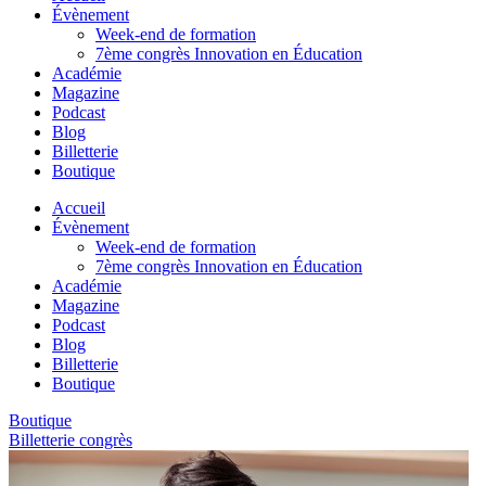
Évènement
Week-end de formation
7ème congrès Innovation en Éducation
Académie
Magazine
Podcast
Blog
Billetterie
Boutique
Accueil
Évènement
Week-end de formation
7ème congrès Innovation en Éducation
Académie
Magazine
Podcast
Blog
Billetterie
Boutique
Boutique
Billetterie congrès