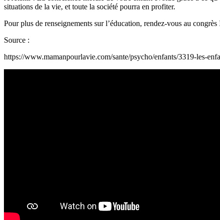
situations de la vie, et toute la société pourra en profiter.
Pour plus de renseignements sur l’éducation, rendez-vous au congrès I
Source :
https://www.mamanpourlavie.com/sante/psycho/enfants/3319-les-enfant