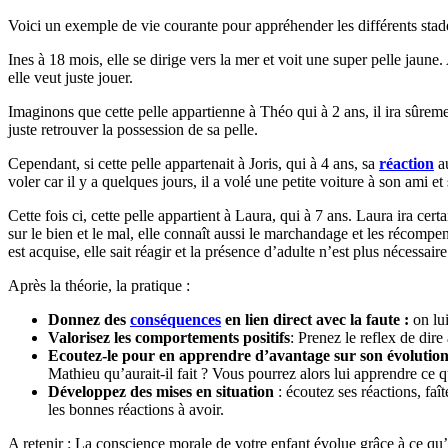
Voici un exemple de vie courante pour appréhender les différents sta
Ines à 18 mois, elle se dirige vers la mer et voit une super pelle jaune.
elle veut juste jouer.
Imaginons que cette pelle appartienne à Théo qui à 2 ans, il ira sûremen
juste retrouver la possession de sa pelle.
Cependant, si cette pelle appartenait à Joris, qui à 4 ans, sa
réaction
au
voler car il y a quelques jours, il a volé une petite voiture à son ami et
Cette fois ci, cette pelle appartient à Laura, qui à 7 ans. Laura ira cer
sur le bien et le mal, elle connaît aussi le marchandage et les récompe
est acquise, elle sait réagir et la présence d’adulte n’est plus nécessaire
Après la théorie, la pratique :
Donnez des
conséquences
en lien direct
avec la faute :
on lu
Valorisez les comportements positifs
: Prenez le reflex de dire
Ecoutez-le pour en apprendre d’avantage sur son évolutio
Mathieu qu’aurait-il fait ? Vous pourrez alors lui apprendre ce q
Développez des mises en situation
: écoutez ses réactions, fa
les bonnes réactions à avoir.
A retenir : La conscience morale de votre enfant évolue grâce à ce qu’il 