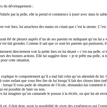
des du développement :
 Attirée par la pelle, elle la prend et commence à jouer avec dans le sabl
t voir Ines, lui arrachera des mains en criant que c’est la sienne. C’est n
rait été de pleurer auprès d’un de ses parents en indiquant qu’on lui a vol
 s’est fait gronder. Comme il sait que ce sont les parents qui punissent, il
tainement directement voir la petite Ines en lui disant « c’est ma pelle, s
nses des bonnes actions. Elle lui suggère donc « je te prête ma pelle, si
 pour cette situation.
i explique le comportement qu’il a mal fait celui qu’on attendait de lui
 à votre enfant que vous êtes fier de lui lorsqu’il fait des choses bien (
n
: lorsqu’il vous parle de situation de l’école, demandez-lui comment il a 
ui est possible de faire ou non.
îtes lui imaginer qu’un camarade le pousse à la récrée, ou que lui ait en
vit, il doit donc avoir la possibilité de vivre des expériences qui l’enric