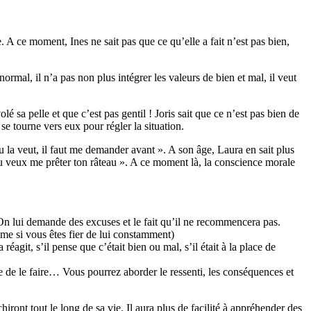
e. A ce moment, Ines ne sait pas que ce qu’elle a fait n’est pas bien,
ormal, il n’a pas non plus intégrer les valeurs de bien et mal, il veut
é sa pelle et que c’est pas gentil ! Joris sait que ce n’est pas bien de
 se tourne vers eux pour régler la situation.
i tu la veut, il faut me demander avant ». A son âge, Laura en sait plus
 tu veux me prêter ton râteau ». A ce moment là, la conscience morale
. On lui demande des excuses et le fait qu’il ne recommencera pas.
même si vous êtes fier de lui constamment)
réagit, s’il pense que c’était bien ou mal, s’il était à la place de
vie de le faire… Vous pourrez aborder le ressenti, les conséquences et
hiront tout le long de sa vie. Il aura plus de facilité à appréhender des