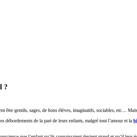
l ?
vent être gentils, sages, de bons élèves, imaginatifs, sociables, etc… Mais
es débordements de la part de leurs enfants, malgré tout l’amour et la
b
nscience que l’enfant qu’ils connaissaient devient grand et qu’il leur éc