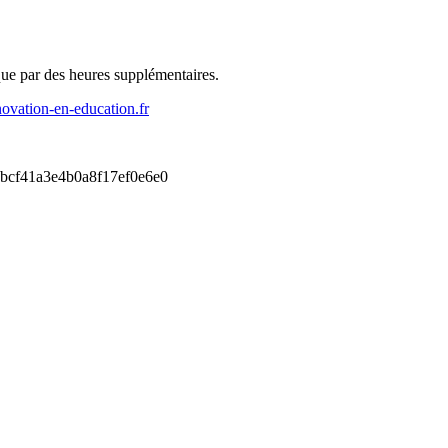
 que par des heures supplémentaires.
novation-en-education.fr
g_5bcf41a3e4b0a8f17ef0e6e0