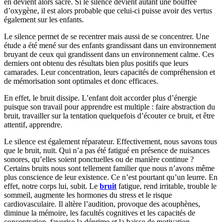
en devient alors sacré. Si le silence devient autant une bouffée
d’oxygène, il est alors probable que celui-ci puisse avoir des vertus
également sur les enfants.
Le silence permet de se recentrer mais aussi de se concentrer. Une
étude a été mené sur des enfants grandissant dans un environnement
bruyant de ceux qui grandissent dans un environnement calme. Ces
derniers ont obtenu des résultats bien plus positifs que leurs
camarades. Leur concentration, leurs capacités de compréhension et
de mémorisation sont optimales et donc efficaces.
En effet, le bruit dissipe. L’enfant doit accorder plus d’énergie
puisque son travail pour apprendre est multiple : faire abstraction du
bruit, travailler sur la tentation quelquefois d’écouter ce bruit, et être
attentif, apprendre.
Le silence est également réparateur. Effectivement, nous savons tous
que le bruit, nuit. Qui n’a pas été fatigué en présence de nuisances
sonores, qu’elles soient ponctuelles ou de manière continue ?
Certains bruits nous sont tellement familier que nous n’avons même
plus conscience de leur existence. Ce n’est pourtant qu’un leurre. En
effet, notre corps lui, subit.
Le
bruit
fatigue, rend irritable, trouble le
sommeil, augmente les hormones du stress et le risque
cardiovasculaire. Il altère l’audition, provoque des acouphènes,
diminue la mémoire, les facultés cognitives et les capacités de
concentration, favorise la déprime et la baisse de motivation.