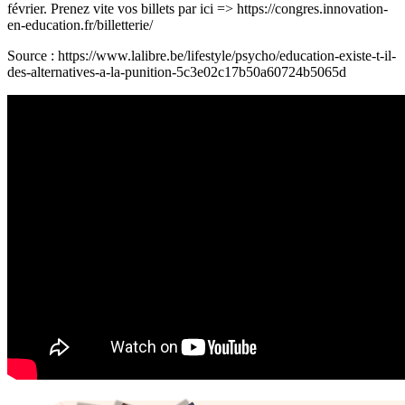
février. Prenez vite vos billets par ici => https://congres.innovation-
en-education.fr/billetterie/
Source : https://www.lalibre.be/lifestyle/psycho/education-existe-t-il-
des-alternatives-a-la-punition-5c3e02c17b50a60724b5065d