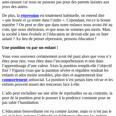
auto-rassure car nous ne passons pas pour des parents laxistes aux
yeux des autres.
De plus, la
répression
est totalement habituelle, on entend dire
« une fessée et ça rentre dans l’ordre ». Cependant, est-ce la bonne
manière ? On peut se dire que dans notre enfance nous avons été au
coin, que nous obéissions, et que nous ne sommes pas morts. Mais
la société à bien évoluée et l’éducation ne devrait-elle pas en faire
autant ? Au lieu de penser répression, pensons éducation !
Une punition vu par un enfant !
Vous vous souvenez certainement avoir été puni alors que vous n’y
étiez pour rien, vous étiez dans l’incompréhension et non dans
l’apprentissage d’une valeur. Alors la punition remplit-elle l’objectif
fixé ? Figurez-vous que la punition sévère et régulière rendrait les
enfants et ados moins sensibles, plus durs et augmenterait leur
comportement
antisocial. La punition n’est jamais bien vécue et les
enfants peuvent nourri des rencoeurs face à elle.
L’ado peut enchaîner sur une série de représailles ou au contraire, la
peur de la punition peut le pousser à la prudence constante pour ne
pas subir l’humiliation.
L’éducation bienveillante est vu comme laxiste, mais ce n’est pas le
cas ni le but, puisque l’objectif est d’éduquer afin que les enfants