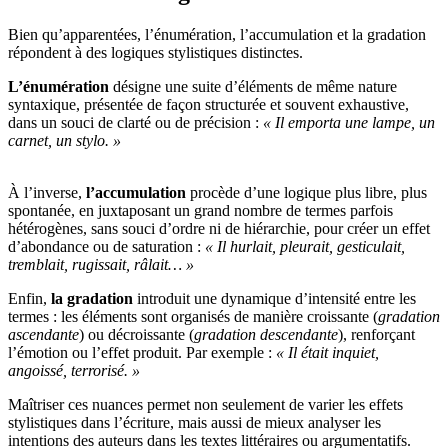
Bien qu’apparentées, l’énumération, l’accumulation et la gradation
répondent à des logiques stylistiques distinctes.
L’énumération
désigne une suite d’éléments de même nature
syntaxique, présentée de façon structurée et souvent exhaustive,
dans un souci de clarté ou de précision :
« Il emporta une lampe, un
carnet, un stylo. »
À l’inverse,
l’accumulation
procède d’une logique plus libre, plus
spontanée, en juxtaposant un grand nombre de termes parfois
hétérogènes, sans souci d’ordre ni de hiérarchie, pour créer un effet
d’abondance ou de saturation :
« Il hurlait, pleurait, gesticulait,
tremblait, rugissait, râlait… »
Enfin,
la gradation
introduit une dynamique d’intensité entre les
termes : les éléments sont organisés de manière croissante (
gradation
ascendante
) ou décroissante (
gradation descendante
), renforçant
l’émotion ou l’effet produit. Par exemple :
« Il était inquiet,
angoissé, terrorisé. »
Maîtriser ces nuances permet non seulement de varier les effets
stylistiques dans l’écriture, mais aussi de mieux analyser les
intentions des auteurs dans les textes littéraires ou argumentatifs.